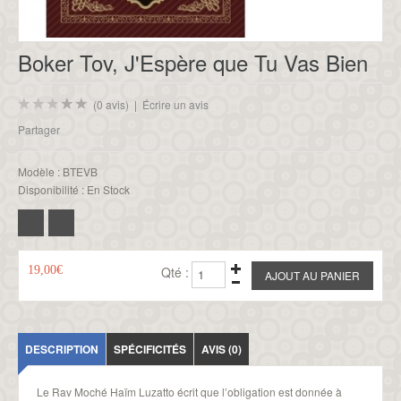
Boker Tov, J'Espère que Tu Vas Bien
(0 avis)
|
Écrire un avis
Partager
Modèle :
BTEVB
Disponibilité :
En Stock
19,00€
Qté :
DESCRIPTION
SPÉCIFICITÉS
AVIS (0)
Le Rav Moché Haïm Luzatto écrit que l’obligation est donnée à