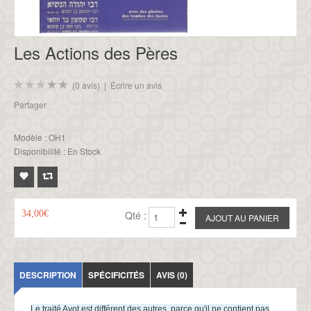
Les Actions des Pères
(0 avis)
|
Écrire un avis
Partager
Modèle :
OH1
Disponibilité :
En Stock
34,00€
Qté :
DESCRIPTION
SPÉCIFICITÉS
AVIS (0)
Le traité Avot est différent des autres, parce qu'il ne contient pas