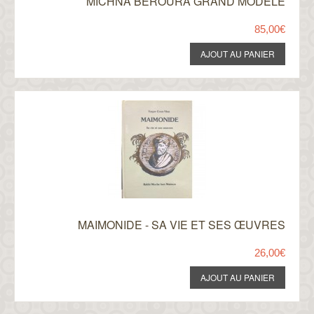
MICHNA BEROURA GRAND MODÈLE
85,00€
MAIMONIDE - SA VIE ET SES ŒUVRES
26,00€