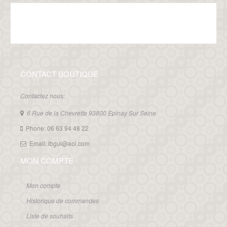
CONTACT BOUTIQUE
Contactez nous:
6 Rue de la Chevrette 93800 Epinay Sur Seine
Phone: 06 63 94 48 22
Email: ibgui@aol.com
MON COMPTE
Mon compte
Historique de commandes
Liste de souhaits