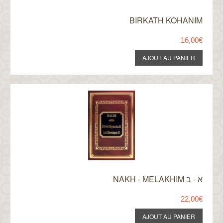
BIRKATH KOHANIM
16,00€
NAKH - MELAKHIM א - ב
22,00€