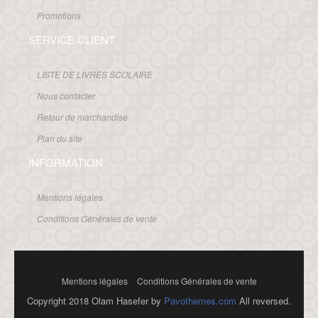
Promotions
SERVICE CLIENT
LISTE DE LIVRES SCOLAIRE
Nous contacter
Retour de marchandise
Plan du site
INFORMATION
Mentions légales
Conditions Générales de vente
Mentions légales
Conditions Générales de vente
Copyright 2018 Olam Hasefer by
Pavothemes.com
All reversed.