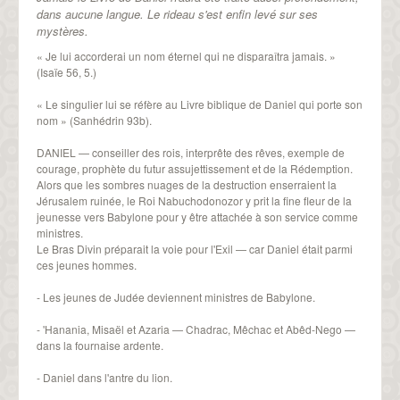
dans aucune langue. Le rideau s'est enfin levé sur ses
mystères.
« Je lui accorderai un nom éternel qui ne disparaîtra jamais. »
(Isaïe 56, 5.)
« Le singulier lui se réfère au Livre biblique de Daniel qui porte son
nom » (Sanhédrin 93b).
DANIEL — conseiller des rois, interprête des rêves, exemple de
courage, prophète du futur assujettissement et de la Rédemption.
Alors que les sombres nuages de la destruction enserraient la
Jérusalem ruinée, le Roi Nabuchodonozor y prit la fine fleur de la
jeunesse vers Babylone pour y être attachée à son service comme
ministres.
Le Bras Divin préparait la voie pour l'Exil — car Daniel était parmi
ces jeunes hommes.
- Les jeunes de Judée deviennent ministres de Babylone.
- 'Hanania, Misaël et Azaria — Chadrac, Mêchac et Abêd-Nego —
dans la fournaise ardente.
- Daniel dans l'antre du lion.