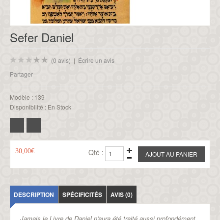
Sefer Daniel
(0 avis)
|
Écrire un avis
Partager
Modèle :
139
Disponibilité :
En Stock
30,00€
Qté :
DESCRIPTION
SPÉCIFICITÉS
AVIS (0)
Jamais le Livre de Daniel n'aura été traité aussi profondément,