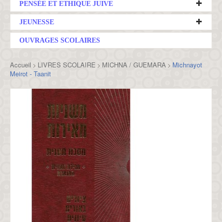
PENSÉE ET ETHIQUE JUIVE
JEUNESSE
OUVRAGES SCOLAIRES
Accueil
LIVRES SCOLAIRE
MICHNA / GUEMARA
Michnayot
>
>
>
Meirot - Taanit