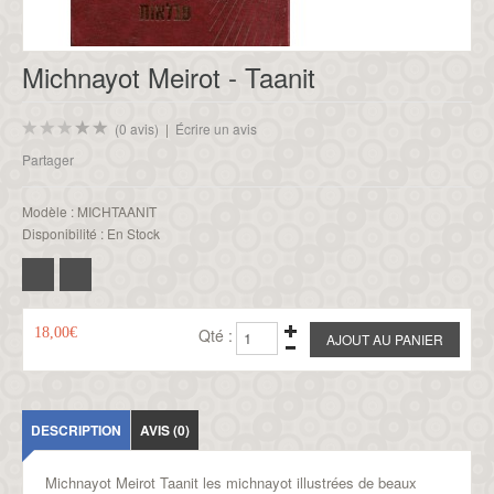
Michnayot Meirot - Taanit
(0 avis)
|
Écrire un avis
Partager
Modèle :
MICHTAANIT
Disponibilité :
En Stock
18,00€
Qté :
DESCRIPTION
AVIS (0)
Michnayot Meirot
Taanit
les michnayot illustrées de beaux