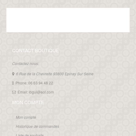
CONTACT BOUTIQUE
Contactez nous:
6 Rue de la Chevrette 93800 Epinay Sur Seine
Phone: 06 63 94 48 22
Email: ibgui@aol.com
MON COMPTE
Mon compte
Historique de commandes
Liste de souhaits