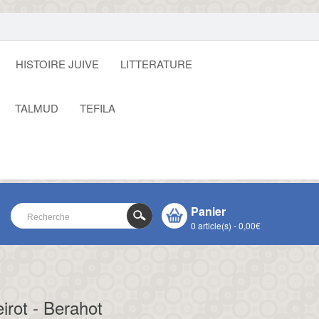
HISTOIRE JUIVE
LITTERATURE
TALMUD
TEFILA
Panier
0 article(s) - 0,00€
VOTRE PANIER EST VIDE !
CLOSE
irot - Berahot