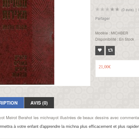
(0 avis)
|
Partager
Modèle :
MICHBER
Disponibilité :
En Stock
21,00€
RIPTION
AVIS (0)
yot Meirot
Berahot
les michnayot illustrée
s de beaux dessins
avec commentair
rmettra à votre enfant d'apprendre la michna plus efficacement et plus rapide