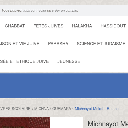
Vous pouvez
vous connecter
ou
créer un compte
.
CHABBAT
FETES JUIVES
HALAKHA
HASSIDOUT
ISON ET VIE JUIVE
PARASHA
SCIENCE ET JUDAISME
SÉE ET ETHIQUE JUIVE
JEUNESSE
IVRES SCOLAIRE
MICHNA / GUEMARA
Michnayot Meirot - Berahot
>
>
Michnayot Me