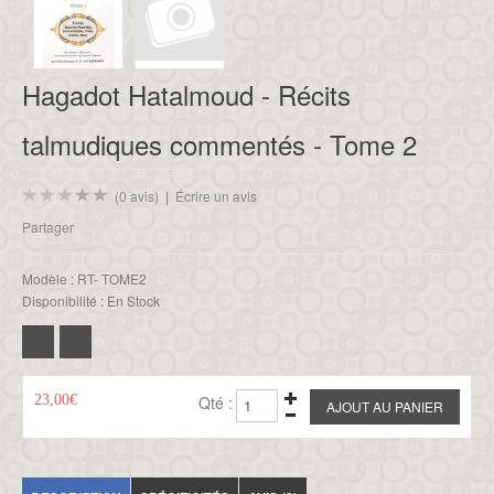
Hagadot Hatalmoud - Récits
talmudiques commentés - Tome 2
(0 avis)
|
Écrire un avis
Partager
Modèle :
RT- TOME2
Disponibilité :
En Stock
23,00€
Qté :