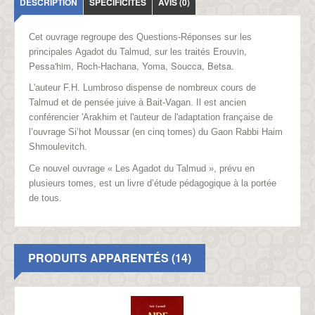
DESCRIPTION
SPÉCIFICITÉS
AVIS (0)
Cet ouvrage regroupe des Questions-Réponses sur les
Erouvin,
principales
Agadot du Talmud
, sur les traités
Pessa'him, Roch-Hachana, Yoma, Soucca, Betsa.
L'auteur
F.H. Lumbroso
dispense de nombreux cours de
Talmud et de pensée juive à Bait-Vagan. Il est ancien
conférencier 'Arakhim et l'auteur de l'adaptation française de
l’ouvrage Si’hot Moussar (en cinq tomes) du Gaon Rabbi Haim
Shmoulevitch.
Ce nouvel ouvrage «
Les Agadot du Talmud
», prévu en
plusieurs tomes, est un livre d’étude pédagogique à la portée
de tous.
PRODUITS APPARENTÉS (14)