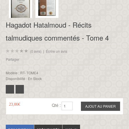
Hagadot Hatalmoud - Récits
talmudiques commentés - Tome 4
(0 avis)
|
Écrire un avis
Partager
Modèle :
RT- TOME4
Disponibilité :
En Stock
23,00€
Qté :