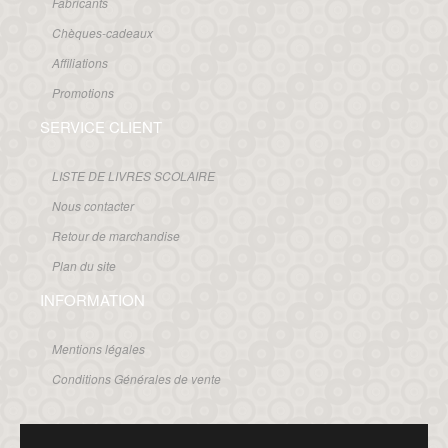
Fabricants
Chèques-cadeaux
Affiliations
Promotions
SERVICE CLIENT
LISTE DE LIVRES SCOLAIRE
Nous contacter
Retour de marchandise
Plan du site
INFORMATION
Mentions légales
Conditions Générales de vente