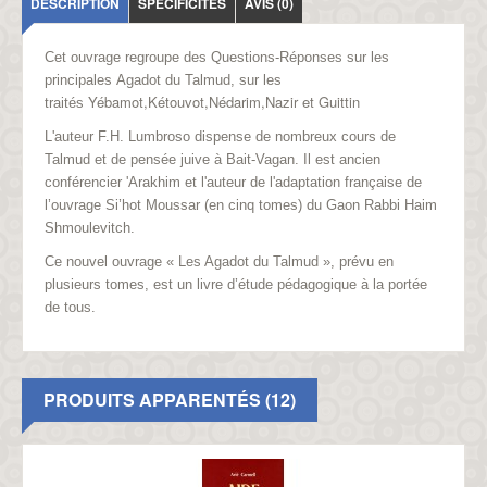
DESCRIPTION
SPÉCIFICITÉS
AVIS (0)
Cet ouvrage regroupe des Questions-Réponses sur les
principales
Agadot du Talmud
, sur les
Yébamot,Kétouvot,Nédarim,Nazir et Guittin
traités
L'auteur
F.H. Lumbroso
dispense de nombreux cours de
Talmud et de pensée juive à Bait-Vagan. Il est ancien
conférencier 'Arakhim et l'auteur de l'adaptation française de
l’ouvrage Si’hot Moussar (en cinq tomes) du Gaon Rabbi Haim
Shmoulevitch.
Ce nouvel ouvrage «
Les Agadot du Talmud
», prévu en
plusieurs tomes, est un livre d’étude pédagogique à la portée
de tous.
PRODUITS APPARENTÉS (12)