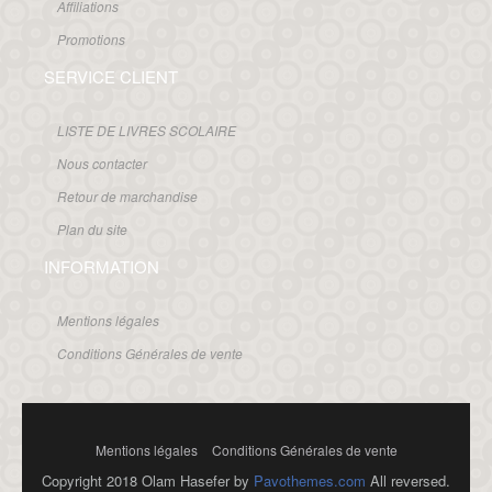
Affiliations
Promotions
SERVICE CLIENT
LISTE DE LIVRES SCOLAIRE
Nous contacter
Retour de marchandise
Plan du site
INFORMATION
Mentions légales
Conditions Générales de vente
Mentions légales
Conditions Générales de vente
Copyright 2018 Olam Hasefer by
Pavothemes.com
All reversed.