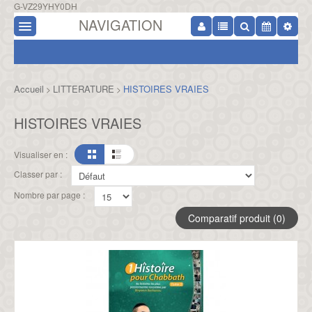
G-VZ29YHY0DH
NAVIGATION
Accueil
LITTERATURE
HISTOIRES VRAIES
>
>
HISTOIRES VRAIES
Visualiser en :
Classer par :
Nombre par page :
Comparatif produit (0)