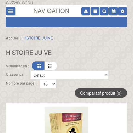
G-VZ29YHY0DH
NAVIGATION
Accueil
HISTOIRE JUIVE
>
HISTOIRE JUIVE
Visualiser en :
Classer par :
Nombre par page :
Comparatif produit (0)