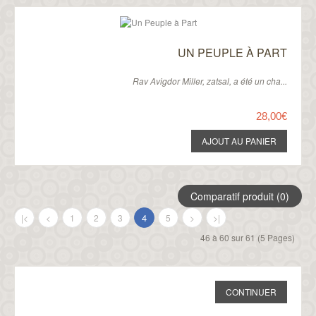
UN PEUPLE À PART
Rav Avigdor Miller, zatsal, a été un cha...
28,00€
Comparatif produit (0)
4
|<
<
1
2
3
5
>
>|
46 à 60 sur 61 (5 Pages)
CONTINUER