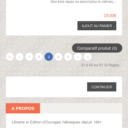
Nos trois repas ne seront plus le mêmes,...
19,00€
Comparatif produit (0)
3
|<
<
1
2
4
5
>
>|
31 à 45 sur 61 (5 Pages)
CONTINUER
A PROPOS
Librairie et Edition d'Ouvrages hébraiques depuis 1991