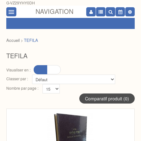
G-VZ29YHY0DH
NAVIGATION
Accueil
TEFILA
>
TEFILA
Visualiser en :
Classer par :
Nombre par page :
Comparatif produit (0)